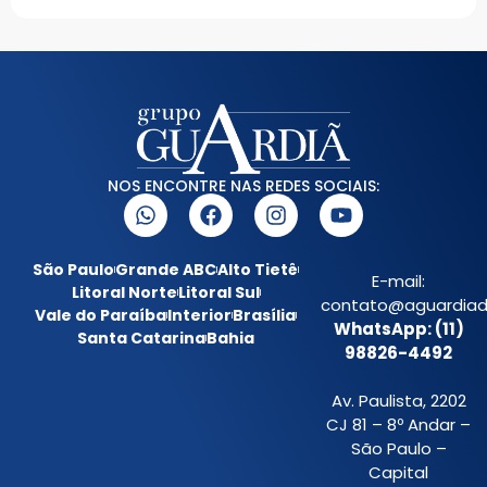
NOS ENCONTRE NAS REDES SOCIAIS:
São Paulo
Grande ABC
Alto Tietê
E-mail:
Litoral Norte
Litoral Sul
contato@aguardiada
Vale do Paraíba
Interior
Brasília
WhatsApp: (11)
Santa Catarina
Bahia
98826-4492
Av. Paulista, 2202
CJ 81 – 8º Andar –
São Paulo –
Capital