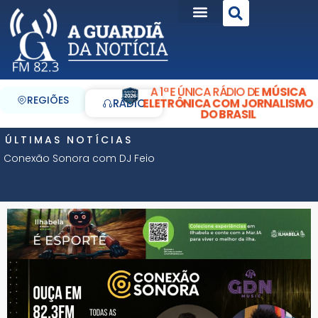
A 1ª E ÚNICA RÁDIO DE
MÚSICA
REGIÕES
ELETRÔNICA COM JORNALISMO
RÁDIO
DO BRASIL
ÚLTIMAS NOTÍCIAS
Conexão Sonora com DJ Feio