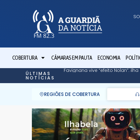
SO
COBERTURA
CÂMARAS EM PAUTA
ECONOMIA
POLÍTI
Favignana vive “efeito Nolan”: il
ÚLTIMAS
NOTÍCIAS
REGIÕES DE COBERTURA