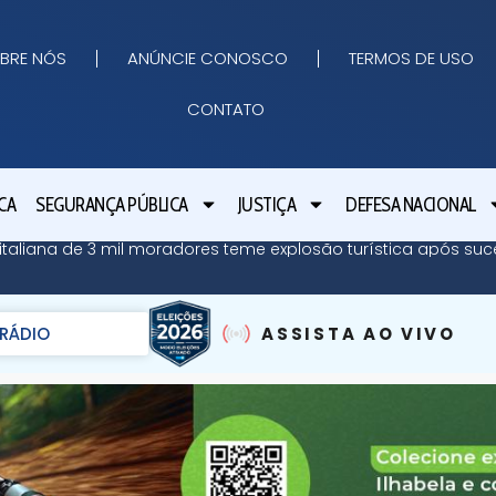
BRE NÓS
ANÚNCIE CONOSCO
TERMOS DE USO
CONTATO
CA
SEGURANÇA PÚBLICA
JUSTIÇA
DEFESA NACIONAL
ha italiana de 3 mil moradores teme explosão turística após su
RÁDIO
ASSISTA AO VIVO