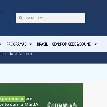
PROGRAMAS
BRASIL
GDN: POP, GEEK & SOUND
cesso de “A Odisseia”
Lula le