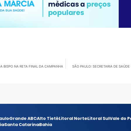
A BISPO NA RETA FINAL DA CAMPANHA
SÃO PAULO: SECRETARIA DE SAÚDE
aulo
Grande ABC
Alto Tietê
Litoral Norte
Litoral Sul
Vale do P
ia
Santa Catarina
Bahia