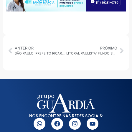
ANTERIOR
PRÓXIMO
SÃO PAULO: PREFEITO RICARDO NUNES ANUNCIA URBANIZAÇÃO EM PARAISÓPOLIS COM REMOÇÃO DE 2 MIL FAMÍLIAS
LITORAL PAULISTA: FUNDO SOCIAL REPASSA 4,8 MIL CESTAS BÁSICAS NA OPERAÇÃO VERÃO
NOS ENCONTRE NAS REDES SOCIAIS: