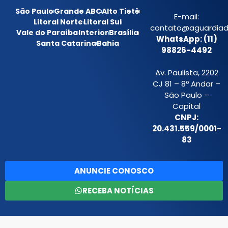
São Paulo
Grande ABC
Alto Tietê
E-mail:
Litoral Norte
Litoral Sul
contato@aguardiada
Vale do Paraíba
Interior
Brasília
WhatsApp: (11)
Santa Catarina
Bahia
98826-4492
Av. Paulista, 2202
CJ 81 – 8º Andar –
São Paulo –
Capital
CNPJ:
20.431.559/0001-
83
ANUNCIE CONOSCO
RECEBA NOTÍCIAS