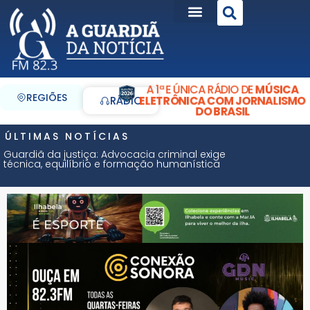
A 1ª E ÚNICA RÁDIO DE
MÚSICA
REGIÕES
ELETRÔNICA COM JORNALISMO
RÁDIO
DO BRASIL
ÚLTIMAS NOTÍCIAS
Guardiã da justiça: Advocacia criminal exige
técnica, equilíbrio e formação humanística