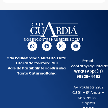
NOS ENCONTRE NAS REDES SOCIAIS:
São Paulo
Grande ABC
Alto Tietê
E-mail:
Litoral Norte
Litoral Sul
contato@aguardiada
Vale do Paraíba
Interior
Brasília
WhatsApp: (11)
Santa Catarina
Bahia
98826-4492
Av. Paulista, 2202
CJ 81 – 8º Andar –
São Paulo –
Capital