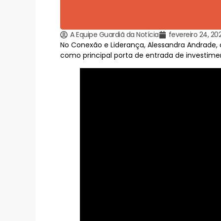
A Equipe Guardiã da Notícia
fevereiro 24, 20
No Conexão e Liderança, Alessandra Andrade, 
como principal porta de entrada de investimen