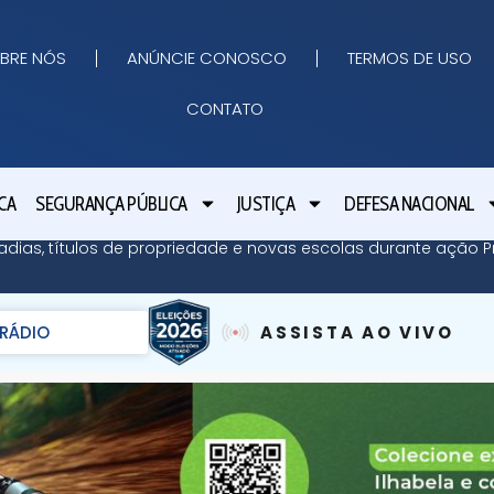
BRE NÓS
ANÚNCIE CONOSCO
TERMOS DE USO
CONTATO
CA
SEGURANÇA PÚBLICA
JUSTIÇA
DEFESA NACIONAL
adias, títulos de propriedade e novas escolas durante ação Pr
RÁDIO
ASSISTA AO VIVO