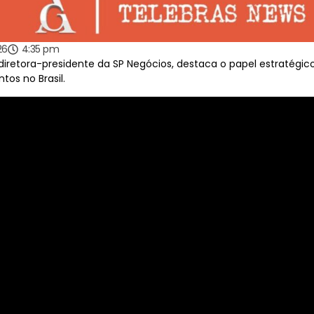
26
4:35 pm
diretora-presidente da SP Negócios, destaca o papel estratégi
tos no Brasil.