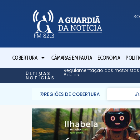
SO
COBERTURA
CÂMARAS EM PAUTA
ECONOMIA
POLÍTI
Regulamentação dos motoristas 
ÚLTIMAS
Boulos
NOTÍCIAS
REGIÕES DE COBERTURA