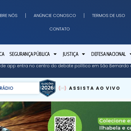
BRE NÓS
ANÚNCIE CONOSCO
TERMOS DE USO
CONTATO
CA
SEGURANÇA PÚBLICA
JUSTIÇA
DEFESA NACIONAL
de app entra no centro do debate político em São Bernardo
RÁDIO
ASSISTA AO VIVO