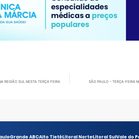
NA REGIÃO SUL NESTA TERÇA FEIRA
SÃO PAULO – TERÇA-FEIRA M
aulo
Grande ABC
Alto Tietê
Litoral Norte
Litoral Sul
Vale do P