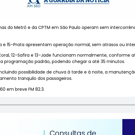
inhas do Metrô e da CPTM em São Paulo operam sem intercorrênci
lha e 15–Prata apresentam operação normal, sem atrasos ou inte
1–Coral, 12–Safira e 13–Jade funcionam normalmente, conforme 
m a programação padrão, podendo chegar a até 35 minutos.
incluindo possibilidade de chuva à tarde e à noite, a manutenç
camento tranquilo dos passageiros.
60 em breve FM 82.3.