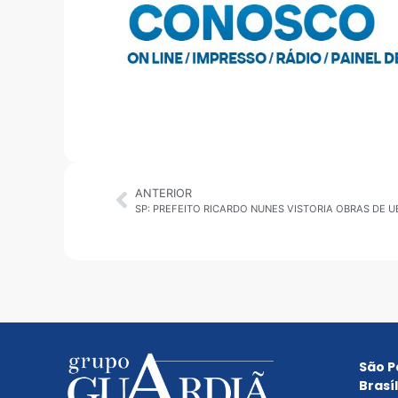
ANTERIOR
São P
Brasíl