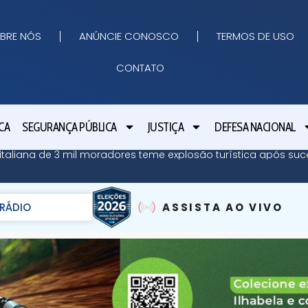
BRE NÓS
ANÚNCIE CONOSCO
TERMOS DE USO
CONTATO
CA
SEGURANÇA PÚBLICA
JUSTIÇA
DEFESA NACIONAL
ha italiana de 3 mil moradores teme explosão turística após su
RÁDIO
ASSISTA AO VIVO