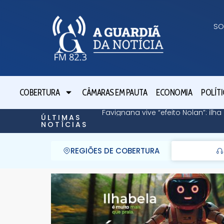
SO
COBERTURA
CÂMARAS EM PAUTA
ECONOMIA
POLÍTI
Favignana vive “efeito Nolan”: il
ÚLTIMAS
NOTÍCIAS
REGIÕES DE COBERTURA