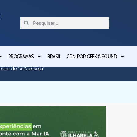
PROGRAMAS
BRASIL
GDN: POP, GEEK & SOUND
cesso de “A Odisseia”
Lula le