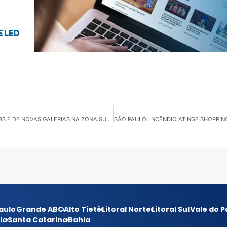
SP: PREFEITO RICARDO NUNES VISTORIA OBRAS DE UBS E DE NOVAS GALERIAS NA ZONA SUL DA CIDADE
aulo
Grande ABC
Alto Tietê
Litoral Norte
Litoral Sul
Vale do P
ia
Santa Catarina
Bahia