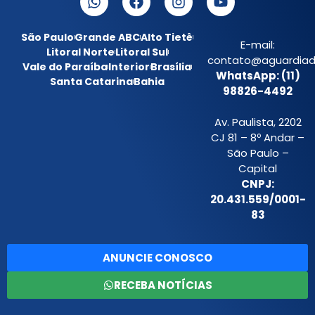
São Paulo
Grande ABC
Alto Tietê
E-mail:
Litoral Norte
Litoral Sul
contato@aguardiada
Vale do Paraíba
Interior
Brasília
WhatsApp: (11)
Santa Catarina
Bahia
98826-4492
Av. Paulista, 2202
CJ 81 – 8º Andar –
São Paulo –
Capital
CNPJ:
20.431.559/0001-
83
ANUNCIE CONOSCO
RECEBA NOTÍCIAS