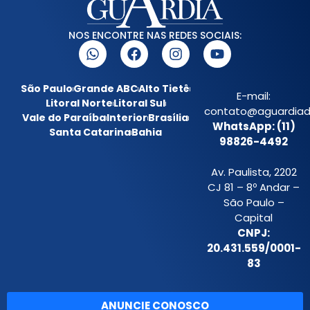
NOS ENCONTRE NAS REDES SOCIAIS:
São Paulo
Grande ABC
Alto Tietê
E-mail:
Litoral Norte
Litoral Sul
contato@aguardiada
Vale do Paraíba
Interior
Brasília
WhatsApp: (11)
Santa Catarina
Bahia
98826-4492
Av. Paulista, 2202
CJ 81 – 8º Andar –
São Paulo –
Capital
CNPJ:
20.431.559/0001-
83
ANUNCIE CONOSCO