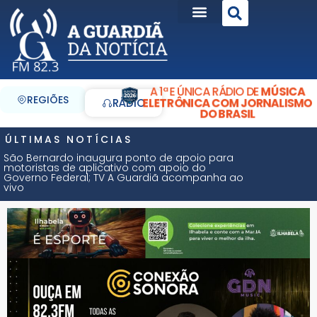
A 1ª E ÚNICA RÁDIO DE
MÚSICA
REGIÕES
ELETRÔNICA COM JORNALISMO
RÁDIO
DO BRASIL
ÚLTIMAS NOTÍCIAS
São Bernardo inaugura ponto de apoio para
motoristas de aplicativo com apoio do
Governo Federal; TV A Guardiã acompanha ao
vivo