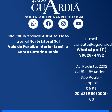
NOS ENCONTRE NAS REDES SOCIAIS:
São Paulo
Grande ABC
Alto Tietê
E-mail:
Litoral Norte
Litoral Sul
contato@aguardiada
Vale do Paraíba
Interior
Brasília
WhatsApp: (11)
Santa Catarina
Bahia
98826-4492
Av. Paulista, 2202
CJ 81 – 8º Andar –
São Paulo –
Capital
CNPJ:
20.431.559/0001-
83