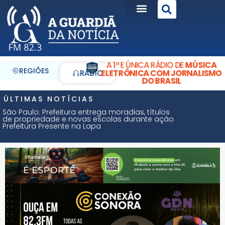
A 1ª E ÚNICA RÁDIO DE
MÚSICA
REGIÕES
ELETRÔNICA COM JORNALISMO
RÁDIO
DO BRASIL
ÚLTIMAS NOTÍCIAS
São Paulo: Prefeitura entrega moradias, títulos
de propriedade e novas escolas durante ação
Prefeitura Presente na Lapa