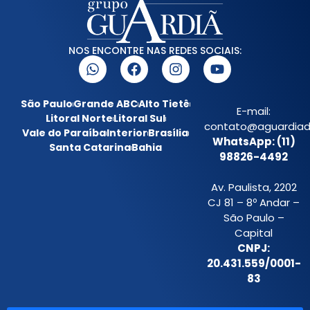
NOS ENCONTRE NAS REDES SOCIAIS:
São Paulo
Grande ABC
Alto Tietê
E-mail:
Litoral Norte
Litoral Sul
contato@aguardiada
Vale do Paraíba
Interior
Brasília
WhatsApp: (11)
Santa Catarina
Bahia
98826-4492
Av. Paulista, 2202
CJ 81 – 8º Andar –
São Paulo –
Capital
CNPJ:
20.431.559/0001-
83