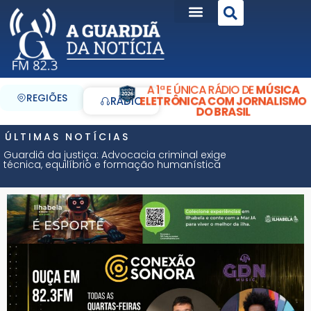
A 1ª E ÚNICA RÁDIO DE
MÚSICA
REGIÕES
ELETRÔNICA COM JORNALISMO
RÁDIO
DO BRASIL
ÚLTIMAS NOTÍCIAS
Guardiã da justiça: Advocacia criminal exige
técnica, equilíbrio e formação humanística