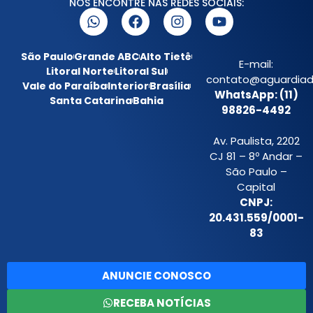
NOS ENCONTRE NAS REDES SOCIAIS:
São Paulo
Grande ABC
Alto Tietê
E-mail:
Litoral Norte
Litoral Sul
contato@aguardiada
Vale do Paraíba
Interior
Brasília
WhatsApp: (11)
Santa Catarina
Bahia
98826-4492
Av. Paulista, 2202
CJ 81 – 8º Andar –
São Paulo –
Capital
CNPJ:
20.431.559/0001-
83
ANUNCIE CONOSCO
RECEBA NOTÍCIAS