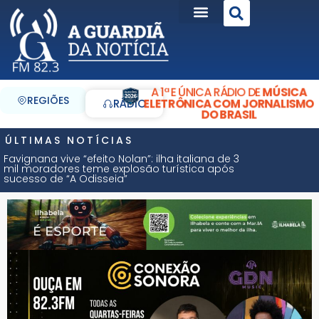
A 1ª E ÚNICA RÁDIO DE
MÚSICA
REGIÕES
ELETRÔNICA COM JORNALISMO
RÁDIO
DO BRASIL
ÚLTIMAS NOTÍCIAS
Favignana vive “efeito Nolan”: ilha italiana de 3
mil moradores teme explosão turística após
sucesso de “A Odisseia”