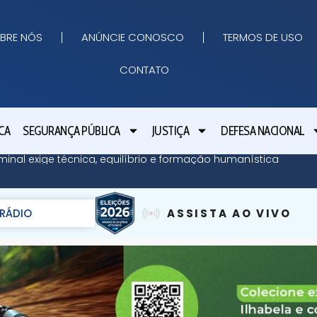
BRE NÓS
ANÚNCIE CONOSCO
TERMOS DE USO
CONTATO
CA
SEGURANÇA PÚBLICA
JUSTIÇA
DEFESA NACIONAL
minal exige técnica, equilíbrio e formação humanística
RÁDIO
ASSISTA AO VIVO