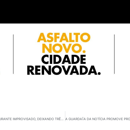
SANTOS: PARTE DE GALPÃO DESABA E ATINGE RESTAURANTE IMPROVISADO, DEIXANDO TRÊS FERIDOS