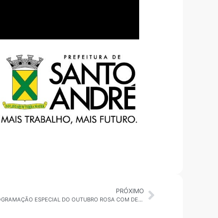
PRÓXIMO
A GUARDAĨA DA NOTÍCIA PROMOVE PROGRAMAÇÃO ESPECIAL DO OUTUBRO ROSA COM DEBATES DURANTE TODO O DIA