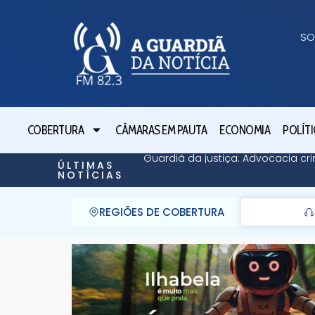
SO
COBERTURA
CÂMARAS EM PAUTA
ECONOMIA
POLÍTI
Guardiã da justiça: Advocacia cri
ÚLTIMAS
NOTÍCIAS
REGIÕES DE COBERTURA