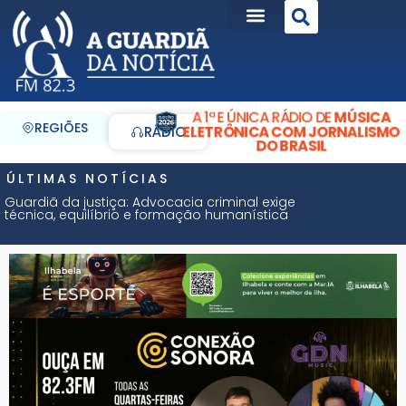
A 1ª E ÚNICA RÁDIO DE
MÚSICA
REGIÕES
ELETRÔNICA COM JORNALISMO
RÁDIO
DO BRASIL
ÚLTIMAS NOTÍCIAS
Guardiã da justiça: Advocacia criminal exige
técnica, equilíbrio e formação humanística