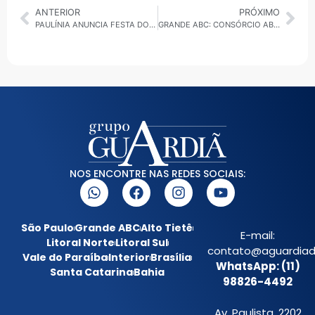
ANTERIOR
PRÓXIMO
PAULÍNIA ANUNCIA FESTA DO PEÃO 2026 COM RODEIO, SHOWS E ATRAÇÕES PARA TODA A FAMÍLIA
GRANDE ABC: CONSÓRCIO ABC INICIA ELABORAÇÃO DE NOVO PLANO REGIONAL DE DRENAGEM
NOS ENCONTRE NAS REDES SOCIAIS:
São Paulo
Grande ABC
Alto Tietê
E-mail:
Litoral Norte
Litoral Sul
contato@aguardiada
Vale do Paraíba
Interior
Brasília
WhatsApp: (11)
Santa Catarina
Bahia
98826-4492
Av. Paulista, 2202