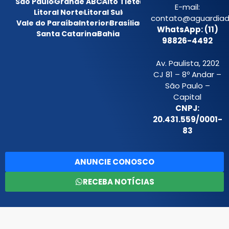
São Paulo
Grande ABC
Alto Tietê
E-mail:
Litoral Norte
Litoral Sul
contato@aguardiada
Vale do Paraíba
Interior
Brasília
WhatsApp: (11)
Santa Catarina
Bahia
98826-4492
Av. Paulista, 2202
CJ 81 – 8º Andar –
São Paulo –
Capital
CNPJ:
20.431.559/0001-
83
ANUNCIE CONOSCO
RECEBA NOTÍCIAS