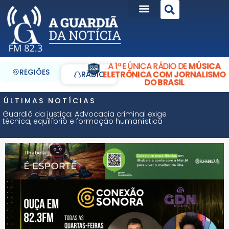
A 1ª E ÚNICA RÁDIO DE
MÚSICA
REGIÕES
ELETRÔNICA COM JORNALISMO
RÁDIO
DO BRASIL
ÚLTIMAS NOTÍCIAS
Guardiã da justiça: Advocacia criminal exige
técnica, equilíbrio e formação humanística