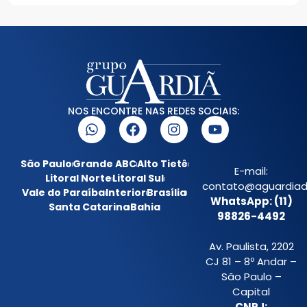
NOS ENCONTRE NAS REDES SOCIAIS:
São Paulo
Grande ABC
Alto Tietê
E-mail:
Litoral Norte
Litoral Sul
contato@aguardiada
Vale do Paraíba
Interior
Brasília
WhatsApp: (11)
Santa Catarina
Bahia
98826-4492
Av. Paulista, 2202
CJ 81 – 8º Andar –
São Paulo –
Capital
CNPJ: