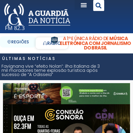
A 1ª E ÚNICA RÁDIO DE
MÚSICA
REGIÕES
ELETRÔNICA COM JORNALISMO
RÁDIO
DO BRASIL
ÚLTIMAS NOTÍCIAS
Favignana vive “efeito Nolan”: ilha italiana de 3
mil moradores teme explosão turística após
sucesso de “A Odisseia”