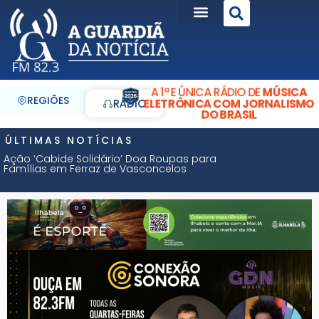
A 1ª E ÚNICA RÁDIO DE
MÚSICA
REGIÕES
ELETRÔNICA COM JORNALISMO
RÁDIO
DO BRASIL
ÚLTIMAS NOTÍCIAS
Ação ‘Cabide Solidário’ Doa Roupas para
Famílias em Ferraz de Vasconcelos