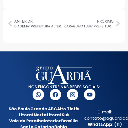
ANTERIOR
PRÓXIMO
DIADEMA: PREFEITURA ALTERA CRONOGRAMA DAS OBRAS DO CEU
CARAGUATATUBA: PREFEITURA OFERECE DESCONTO DE ATÉ 100% PARA QUEM QUITAR DÍVIDAS
NOS ENCONTRE NAS REDES SOCIAIS:
São Paulo
Grande ABC
Alto Tietê
E-mail:
Litoral Norte
Litoral Sul
contato@aguardiada
Vale do Paraíba
Interior
Brasília
WhatsApp: (11)
Santa Catarina
Bahia