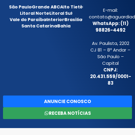
São Paulo
Grande ABC
Alto Tietê
E-mail:
Litoral Norte
Litoral Sul
contato@aguardiada
Vale do Paraíba
Interior
Brasília
WhatsApp: (11)
Santa Catarina
Bahia
98826-4492
Av. Paulista, 2202
CJ 81 – 8º Andar –
São Paulo –
Capital
CNPJ:
20.431.559/0001-
83
ANUNCIE CONOSCO
RECEBA NOTÍCIAS