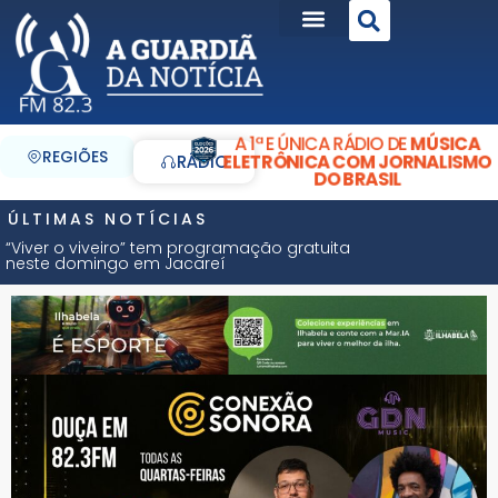
A 1ª E ÚNICA RÁDIO DE
MÚSICA
REGIÕES
ELETRÔNICA COM JORNALISMO
RÁDIO
DO BRASIL
ÚLTIMAS NOTÍCIAS
“Viver o viveiro” tem programação gratuita
neste domingo em Jacareí