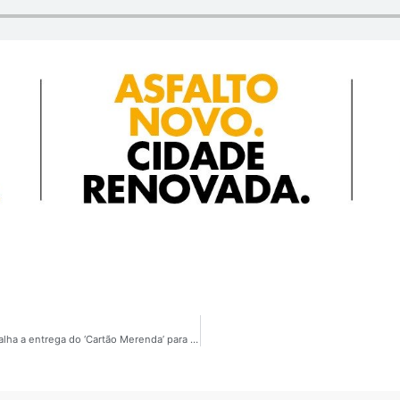
Wagner Cipriano, secretário de educação de Mauá, detalha a entrega do ‘Cartão Merenda’ para a rede de ensino municipal