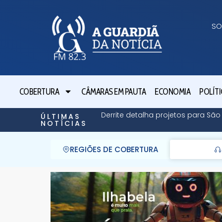
SO
COBERTURA
CÂMARAS EM PAUTA
ECONOMIA
POLÍTI
Derrite detalha projetos para Sã
ÚLTIMAS
NOTÍCIAS
REGIÕES DE COBERTURA