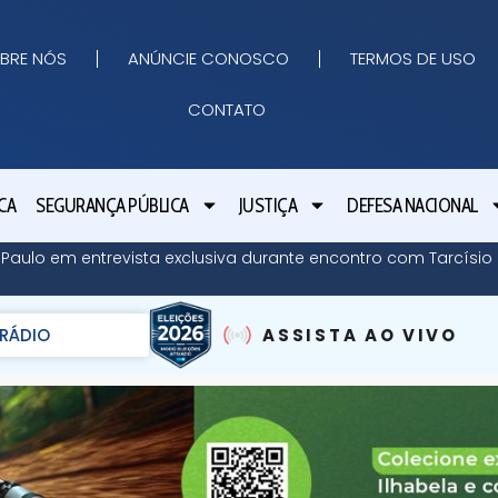
BRE NÓS
ANÚNCIE CONOSCO
TERMOS DE USO
CONTATO
CA
SEGURANÇA PÚBLICA
JUSTIÇA
DEFESA NACIONAL
o Paulo em entrevista exclusiva durante encontro com Tarcísi
RÁDIO
ASSISTA AO VIVO