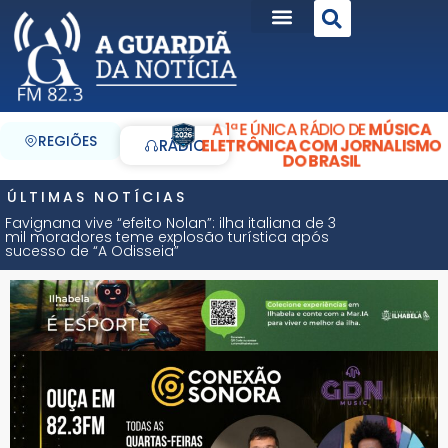
A 1ª E ÚNICA RÁDIO DE
MÚSICA
REGIÕES
ELETRÔNICA COM JORNALISMO
RÁDIO
DO BRASIL
ÚLTIMAS NOTÍCIAS
Favignana vive “efeito Nolan”: ilha italiana de 3
mil moradores teme explosão turística após
sucesso de “A Odisseia”