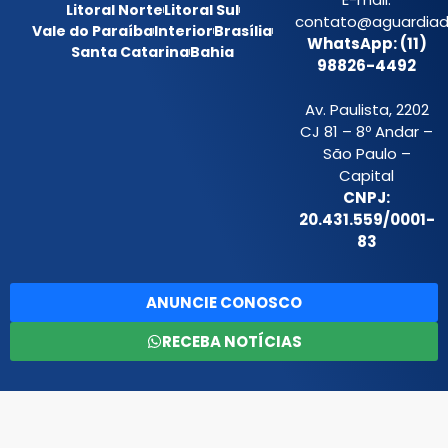
Litoral Norte
Litoral Sul
contato@aguardiada
Vale do Paraíba
Interior
Brasília
WhatsApp: (11)
Santa Catarina
Bahia
98826-4492
Av. Paulista, 2202
CJ 81 – 8º Andar –
São Paulo –
Capital
CNPJ:
20.431.559/0001-
83
ANUNCIE CONOSCO
RECEBA NOTÍCIAS