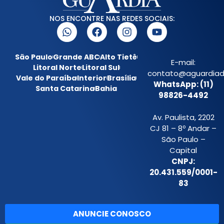
NOS ENCONTRE NAS REDES SOCIAIS:
São Paulo
Grande ABC
Alto Tietê
E-mail:
Litoral Norte
Litoral Sul
contato@aguardiada
Vale do Paraíba
Interior
Brasília
WhatsApp: (11)
Santa Catarina
Bahia
98826-4492
Av. Paulista, 2202
CJ 81 – 8º Andar –
São Paulo –
Capital
CNPJ:
20.431.559/0001-
83
ANUNCIE CONOSCO