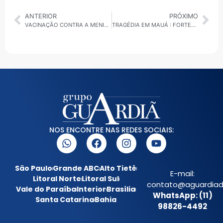
ANTERIOR
PRÓXIMO
VACINAÇÃO CONTRA A MENINGITE E AMPLIADA EM DIADEMA
TRAGÉDIA EM MAUÁ : FORTES CHUVAS CAUSA DESMORONAMENTO E DEIXA 1 MORTO E FERIDOS
NOS ENCONTRE NAS REDES SOCIAIS:
São Paulo
Grande ABC
Alto Tietê
E-mail:
Litoral Norte
Litoral Sul
contato@aguardiada
Vale do Paraíba
Interior
Brasília
WhatsApp: (11)
Santa Catarina
Bahia
98826-4492