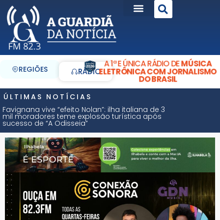
A 1ª E ÚNICA RÁDIO DE
MÚSICA
REGIÕES
ELETRÔNICA COM JORNALISMO
RÁDIO
DO BRASIL
ÚLTIMAS NOTÍCIAS
Favignana vive “efeito Nolan”: ilha italiana de 3
mil moradores teme explosão turística após
sucesso de “A Odisseia”