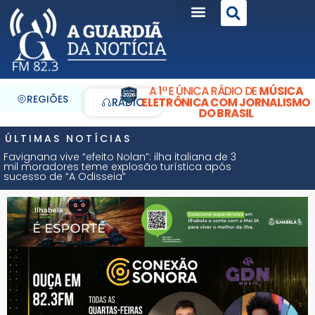
A 1ª E ÚNICA RÁDIO DE
MÚSICA
REGIÕES
ELETRÔNICA COM JORNALISMO
RÁDIO
DO BRASIL
ÚLTIMAS NOTÍCIAS
Favignana vive “efeito Nolan”: ilha italiana de 3
mil moradores teme explosão turística após
sucesso de “A Odisseia”