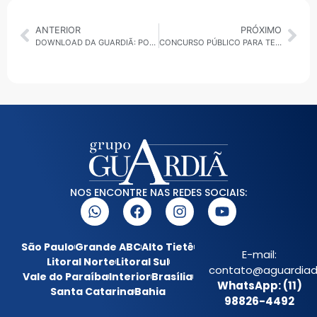
ANTERIOR
PRÓXIMO
DOWNLOAD DA GUARDIÃ: POLICE NETO NO VALE DO PARAÍBA, NOVA SECRETÁRIA DE TURISMO DO ESTADO, TARCÍSIO MUDA NOME PARA LIDERANCA DE GOVERNO, BRUNO LIMA PODE ASSUMIR PASTA EM SP
CONCURSO PÚBLICO PARA TERAPEUTA OCUPACIONAL EM SUZANO
NOS ENCONTRE NAS REDES SOCIAIS:
São Paulo
Grande ABC
Alto Tietê
E-mail:
Litoral Norte
Litoral Sul
contato@aguardiada
Vale do Paraíba
Interior
Brasília
WhatsApp: (11)
Santa Catarina
Bahia
98826-4492