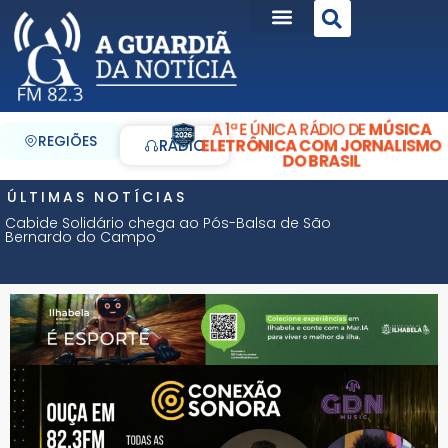
A 1ª E ÚNICA RÁDIO DE
MÚSICA
REGIÕES
ELETRÔNICA COM JORNALISMO
RÁDIO
DO BRASIL
ÚLTIMAS NOTÍCIAS
Cabide Solidário chega ao Pós-Balsa de São
Bernardo do Campo