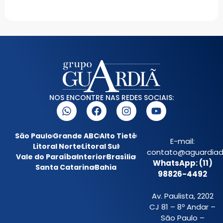
NOS ENCONTRE NAS REDES SOCIAIS:
São Paulo
Grande ABC
Alto Tietê
E-mail:
Litoral Norte
Litoral Sul
contato@aguardiada
Vale do Paraíba
Interior
Brasília
WhatsApp: (11)
Santa Catarina
Bahia
98826-4492
Av. Paulista, 2202
CJ 81 – 8º Andar –
São Paulo –