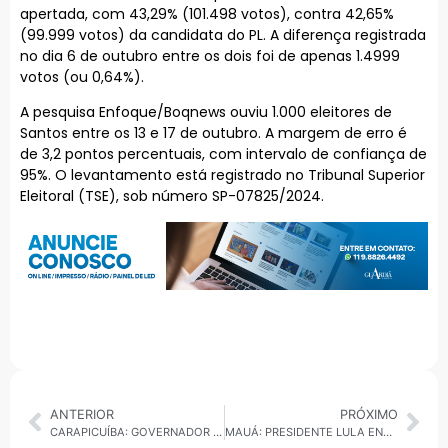
apertada, com 43,29% (101.498 votos), contra 42,65%
(99.999 votos) da candidata do PL. A diferença registrada
no dia 6 de outubro entre os dois foi de apenas 1.4999
votos (ou 0,64%).
A pesquisa Enfoque/Boqnews ouviu 1.000 eleitores de
Santos entre os 13 e 17 de outubro. A margem de erro é
de 3,2 pontos percentuais, com intervalo de confiança de
95%. O levantamento está registrado no Tribunal Superior
Eleitoral (TSE), sob número SP-07825/2024.
ANTERIOR
PRÓXIMO
CARAPICUÍBA: GOVERNADOR TARCÍSIO DE FREITAS ENTREGA VIADUTO E TRECHO DO CORREDOR METROPOLITANO
MAUÁ: PRESIDENTE LULA ENCERRA SEU RETORNO AO ABC PROMETENDO ATENDER A PROJETOS DE MARCELO OLIVEIRA