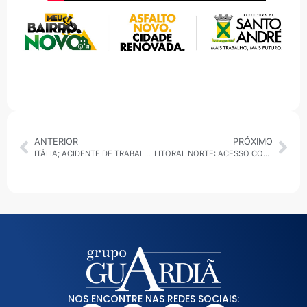
ANTERIOR
PRÓXIMO
ITÁLIA; ACIDENTE DE TRABALHO EM MILÃO ACENDE ALERTA PARA OBRAS DAS OLIMPÍADAS DE INVERNO 2026
LITORAL NORTE: ACESSO COMPLICADO A SHOW, MOVIMENTAÇÃO EM ILHABELA E PEDIDO POR DUPLICAÇÃO
NOS ENCONTRE NAS REDES SOCIAIS: