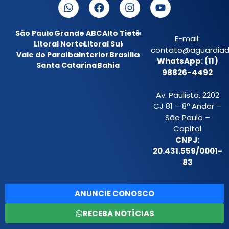
São Paulo
Grande ABC
Alto Tietê
E-mail:
Litoral Norte
Litoral Sul
contato@aguardiada
Vale do Paraíba
Interior
Brasília
WhatsApp: (11)
Santa Catarina
Bahia
98826-4492
Av. Paulista, 2202
CJ 81 – 8º Andar –
São Paulo –
Capital
CNPJ:
20.431.559/0001-
83
ANUNCIE CONOSCO
RECEBA NOTÍCIAS