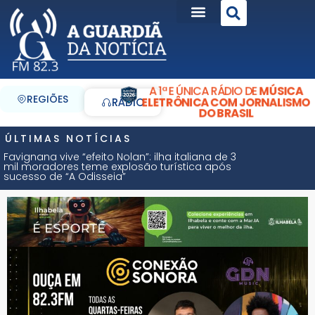
A 1ª E ÚNICA RÁDIO DE
MÚSICA
REGIÕES
ELETRÔNICA COM JORNALISMO
RÁDIO
DO BRASIL
ÚLTIMAS NOTÍCIAS
Favignana vive “efeito Nolan”: ilha italiana de 3
mil moradores teme explosão turística após
sucesso de “A Odisseia”