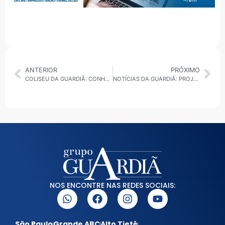
ANTERIOR
PRÓXIMO
COLISEU DA GUARDIÃ: CONHEÇA O MAIOR SINDICATO DE TRABALHADORES DA INDÚSTRIA DE LATICÍNIOS E ALIMENTOS DA AMÉRICA LATINA
NOTÍCIAS DA GUARDIÃ: PROJETO INÉDITO PROMOVE ACESSIBILIDADE NO CARNAVAL 2024
NOS ENCONTRE NAS REDES SOCIAIS:
São Paulo
Grande ABC
Alto Tietê