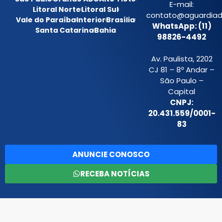
E-mail:
Litoral Norte
Litoral Sul
contato@aguardiada
Vale do Paraíba
Interior
Brasília
WhatsApp: (11)
Santa Catarina
Bahia
98826-4492
Av. Paulista, 2202
CJ 81 – 8º Andar –
São Paulo –
Capital
CNPJ:
20.431.559/0001-
83
ANUNCIE CONOSCO
RECEBA NOTÍCIAS