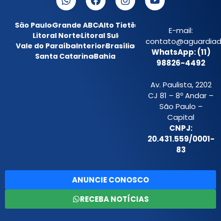
São Paulo
Grande ABC
Alto Tietê
E-mail:
Litoral Norte
Litoral Sul
contato@aguardiada
Vale do Paraíba
Interior
Brasília
WhatsApp: (11)
Santa Catarina
Bahia
98826-4492
Av. Paulista, 2202
CJ 81 – 8º Andar –
São Paulo –
Capital
CNPJ:
20.431.559/0001-
83
ANUNCIE CONOSCO
RECEBA NOTÍCIAS