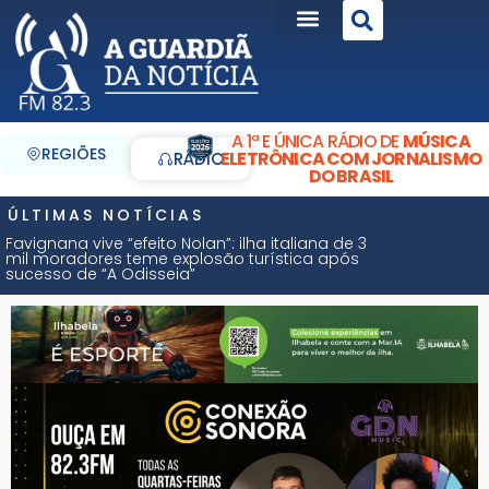
A 1ª E ÚNICA RÁDIO DE
MÚSICA
REGIÕES
ELETRÔNICA COM JORNALISMO
RÁDIO
DO BRASIL
ÚLTIMAS NOTÍCIAS
Favignana vive “efeito Nolan”: ilha italiana de 3
mil moradores teme explosão turística após
sucesso de “A Odisseia”