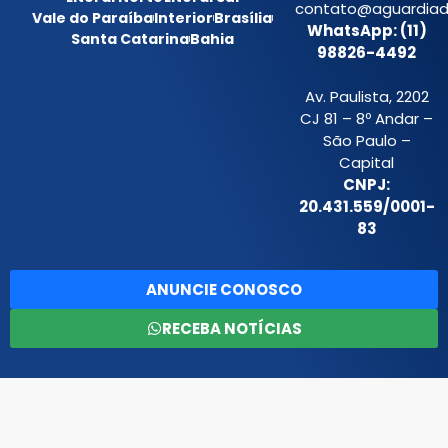
contato@aguardiada
Vale do Paraíba
Interior
Brasília
WhatsApp: (11)
Santa Catarina
Bahia
98826-4492
Av. Paulista, 2202
CJ 81 – 8º Andar –
São Paulo –
Capital
CNPJ:
20.431.559/0001-
83
ANUNCIE CONOSCO
RECEBA NOTÍCIAS