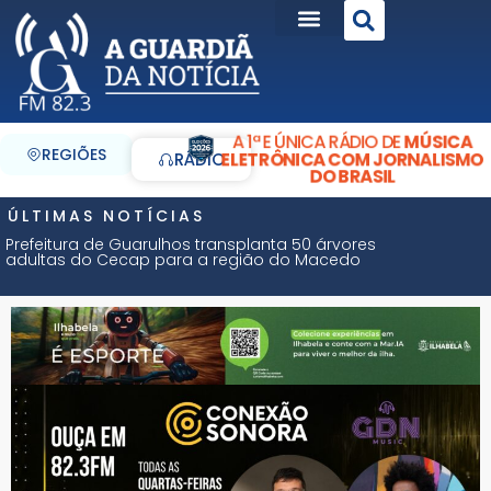
A 1ª E ÚNICA RÁDIO DE
MÚSICA
REGIÕES
ELETRÔNICA COM JORNALISMO
RÁDIO
DO BRASIL
ÚLTIMAS NOTÍCIAS
Prefeitura de Guarulhos transplanta 50 árvores
adultas do Cecap para a região do Macedo