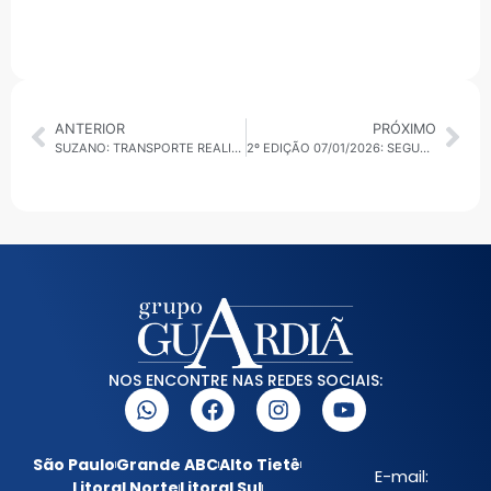
ANTERIOR
PRÓXIMO
SUZANO: TRANSPORTE REALIZA VISTORIA EM VEÍCULOS ESCOLARES QUE ATENDEM CERCA DE 20 MIL ESTUDANTES
2º EDIÇÃO 07/01/2026: SEGURANÇA, ECONOMIA, SERVIÇOS PÚBLICOS E AGENDA INTERNACIONAL EM DESTAQUE
NOS ENCONTRE NAS REDES SOCIAIS:
São Paulo
Grande ABC
Alto Tietê
E-mail:
Litoral Norte
Litoral Sul