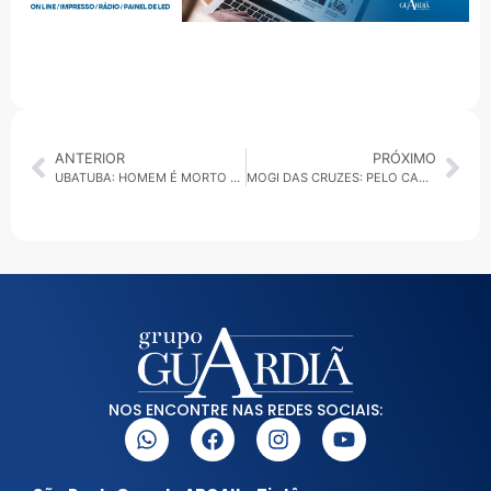
ANTERIOR
PRÓXIMO
UBATUBA: HOMEM É MORTO POR ENGANO A TIROS NA PORTARIA DO CONDOMÍNIO ITAMAMBUCA
MOGI DAS CRUZES: PELO CAMPEONATO PAULISTA, MOGI BASQUETE É SUPERADO PELO RIO CLARO FORA DE CASA
NOS ENCONTRE NAS REDES SOCIAIS: