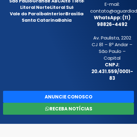
São Paulo
Grande ABC
Alto Tietê
E-mail:
Litoral Norte
Litoral Sul
contato@aguardiada
Vale do Paraíba
Interior
Brasília
WhatsApp: (11)
Santa Catarina
Bahia
98826-4492
Av. Paulista, 2202
CJ 81 – 8º Andar –
São Paulo –
Capital
CNPJ:
20.431.559/0001-
83
ANUNCIE CONOSCO
RECEBA NOTÍCIAS