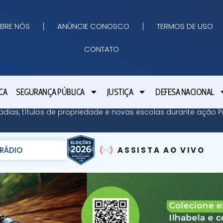
BRE NÓS
ANÚNCIE CONOSCO
TERMOS DE USO
CONTATO
CA
SEGURANÇA PÚBLICA
JUSTIÇA
DEFESA NACIONAL
adias, títulos de propriedade e novas escolas durante ação Pr
RÁDIO
ASSISTA AO VIVO