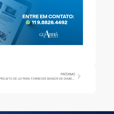
PRÓXIMO
CÂMARA EM PAUTA MOGI DAS CRUZES: PROJETO DE LEI PARA FORNECER SENSOR DE DIABETES TIPO 1 É APRESENTADO