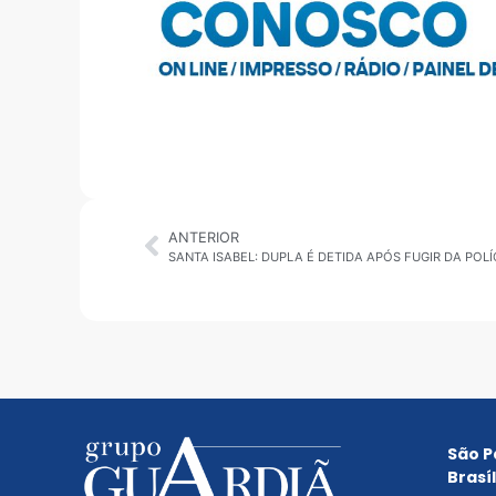
ANTERIOR
São P
Brasíl