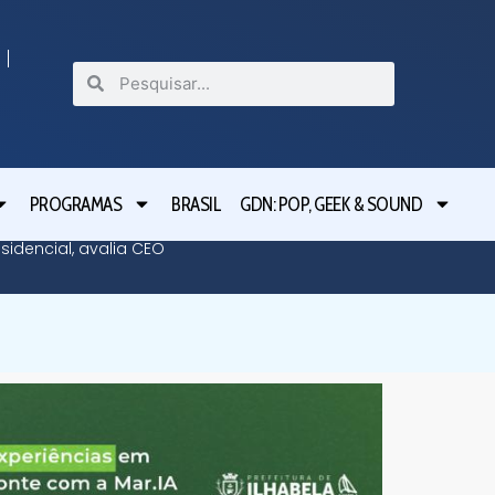
PROGRAMAS
BRASIL
GDN: POP, GEEK & SOUND
idencial, avalia CEO
De São 