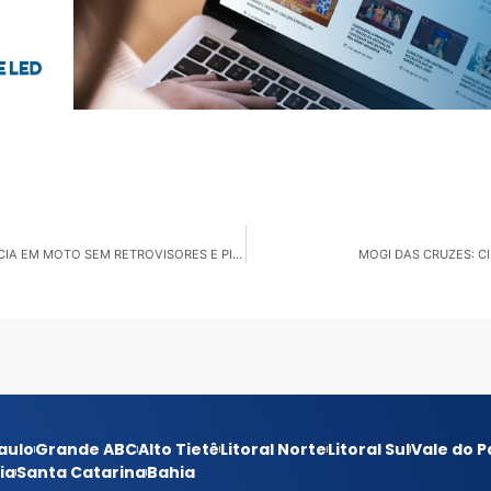
SANTA ISABEL: DUPLA É DETIDA APÓS FUGIR DA POLÍCIA EM MOTO SEM RETROVISORES E PILOTO SEM CNH
MOGI DAS CRUZES: C
aulo
Grande ABC
Alto Tietê
Litoral Norte
Litoral Sul
Vale do P
ia
Santa Catarina
Bahia