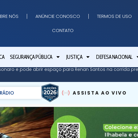
BRE NÓS
ANÚNCIE CONOSCO
TERMOS DE USO
CONTATO
CA
SEGURANÇA PÚBLICA
JUSTIÇA
DEFESA NACIONAL
sonaro e pode abrir espaço para Renan Santos na corrida pres
RÁDIO
ASSISTA AO VIVO