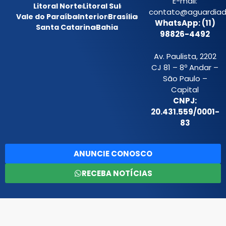
E-mail:
Litoral Norte
Litoral Sul
contato@aguardiada
Vale do Paraíba
Interior
Brasília
WhatsApp: (11)
Santa Catarina
Bahia
98826-4492
Av. Paulista, 2202
CJ 81 – 8º Andar –
São Paulo –
Capital
CNPJ:
20.431.559/0001-
83
ANUNCIE CONOSCO
RECEBA NOTÍCIAS