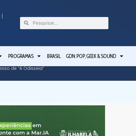
PROGRAMAS
BRASIL
GDN: POP, GEEK & SOUND
cesso de “A Odisseia”
Lula le