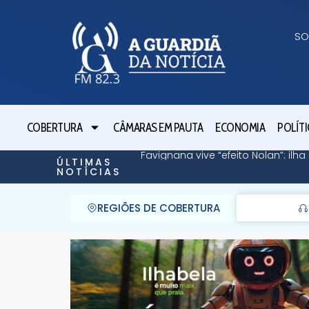
SO
COBERTURA
CÂMARAS EM PAUTA
ECONOMIA
POLÍTI
Favignana vive “efeito Nolan”: il
ÚLTIMAS
NOTÍCIAS
REGIÕES DE COBERTURA