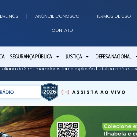
BRE NÓS
ANÚNCIE CONOSCO
TERMOS DE USO
CONTATO
CA
SEGURANÇA PÚBLICA
JUSTIÇA
DEFESA NACIONAL
ha italiana de 3 mil moradores teme explosão turística após su
RÁDIO
ASSISTA AO VIVO