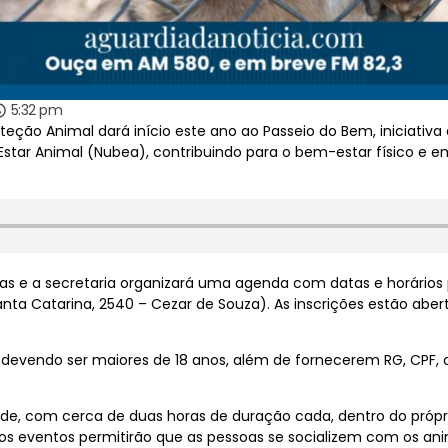
5:32 pm
oteção Animal dará início este ano ao Passeio do Bem, iniciat
star Animal (Nubea), contribuindo para o bem-estar físico e e
s e a secretaria organizará uma agenda com datas e horários p
ta Catarina, 2540 – Cezar de Souza). As inscrições estão abert
 devendo ser maiores de 18 anos, além de fornecerem RG, CPF,
tarde, com cerca de duas horas de duração cada, dentro do pró
 os eventos permitirão que as pessoas se socializem com os an