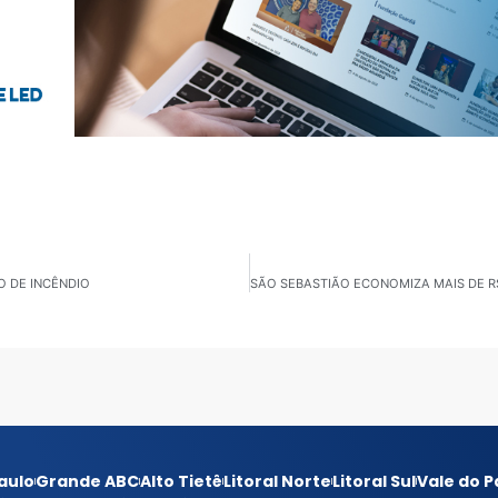
O DE INCÊNDIO
aulo
Grande ABC
Alto Tietê
Litoral Norte
Litoral Sul
Vale do P