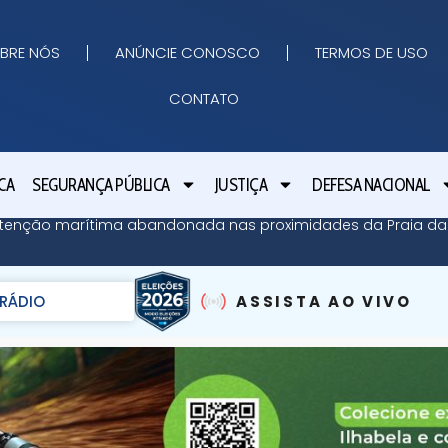
BRE NÓS
ANÚNCIE CONOSCO
TERMOS DE USO
CONTATO
CA
SEGURANÇA PÚBLICA
JUSTIÇA
DEFESA NACIONAL
contenção marítima abandonada nas proximidades da Praia 
RÁDIO
ASSISTA AO VIVO