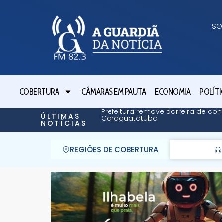
SO
COBERTURA
CÂMARAS EM PAUTA
ECONOMIA
POLÍTI
Prefeitura remove barreira de 
ÚLTIMAS
Caraguatatuba
NOTÍCIAS
REGIÕES DE COBERTURA