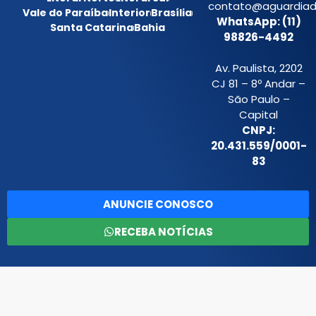
contato@aguardiada
Vale do Paraíba
Interior
Brasília
WhatsApp: (11)
Santa Catarina
Bahia
98826-4492
Av. Paulista, 2202
CJ 81 – 8º Andar –
São Paulo –
Capital
CNPJ:
20.431.559/0001-
83
ANUNCIE CONOSCO
RECEBA NOTÍCIAS