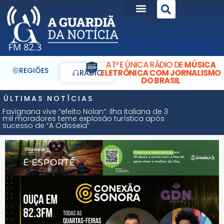
A 1ª E ÚNICA RÁDIO DE
MÚSICA
REGIÕES
ELETRÔNICA COM JORNALISMO
RÁDIO
DO BRASIL
ÚLTIMAS NOTÍCIAS
Favignana vive “efeito Nolan”: ilha italiana de 3
mil moradores teme explosão turística após
sucesso de “A Odisseia”