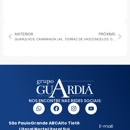
ANTERIOR
PRÓXIMO
GUARULHOS: CAMINHADA UNIFICADA PELA SAÚDE MENTAL ACONTECE NESTE SÁBADO NO CENTRO DA CIDADE
FERRAZ DE VASCONCELOS: OFICINA DO SAMBA LEVA ENREDO SOBRE INFÂNCIA AO CARNAVAL FERRAZENSE
NOS ENCONTRE NAS REDES SOCIAIS:
São Paulo
Grande ABC
Alto Tietê
E-mail:
Litoral Norte
Litoral Sul