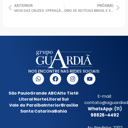
ANTERIOR
PRÓXIMO
MOGI DAS CRUZES: OPERAÇÃO CATA-TRANQUEIRA ATENDE 13 BAIRROS NESTE SÁBADO (23)
GIRO DE NOTÍCIAS BRASIL E SP 22/08/2025
NOS ENCONTRE NAS REDES SOCIAIS:
São Paulo
Grande ABC
Alto Tietê
E-mail:
Litoral Norte
Litoral Sul
contato@aguardiada
Vale do Paraíba
Interior
Brasília
WhatsApp: (11)
Santa Catarina
Bahia
98826-4492
Av. Paulista, 2202