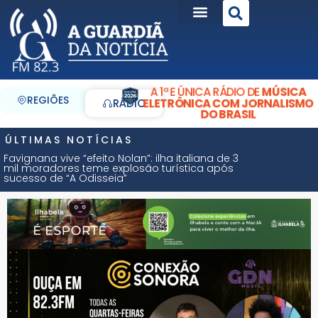
A 1ª E ÚNICA RÁDIO DE
MÚSICA
REGIÕES
ELETRÔNICA COM JORNALISMO
RÁDIO
DO BRASIL
ÚLTIMAS NOTÍCIAS
Favignana vive “efeito Nolan”: ilha italiana de 3
mil moradores teme explosão turística após
sucesso de “A Odisseia”