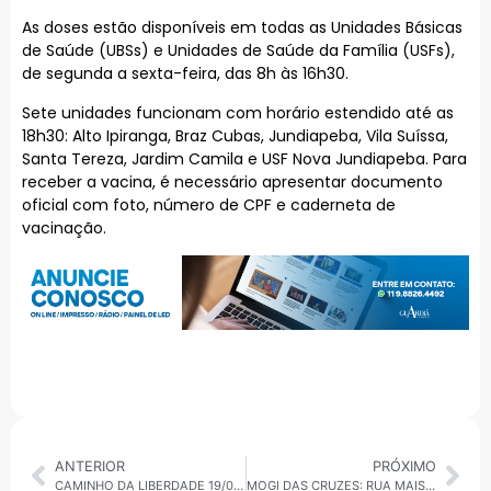
As doses estão disponíveis em todas as Unidades Básicas
de Saúde (UBSs) e Unidades de Saúde da Família (USFs),
de segunda a sexta-feira, das 8h às 16h30.
Sete unidades funcionam com horário estendido até as
18h30: Alto Ipiranga, Braz Cubas, Jundiapeba, Vila Suíssa,
Santa Tereza, Jardim Camila e USF Nova Jundiapeba. Para
receber a vacina, é necessário apresentar documento
oficial com foto, número de CPF e caderneta de
vacinação.
ANTERIOR
PRÓXIMO
CAMINHO DA LIBERDADE 19/09: CUIDAR DE SI NÃO É VAIDADE, É LIBERDADE
MOGI DAS CRUZES: RUA MAIS FELIZ TERÁ EDIÇÃO ESPECIAL NESTE SÁBADO EM CELEBRAÇÃO AO DIA DA PESSOA COM DEFICIÊNCIA