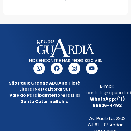
NOS ENCONTRE NAS REDES SOCIAIS:
São Paulo
Grande ABC
Alto Tietê
E-mail:
Litoral Norte
Litoral Sul
contato@aguardiada
Vale do Paraíba
Interior
Brasília
WhatsApp: (11)
Santa Catarina
Bahia
98826-4492
Av. Paulista, 2202
CJ 81 – 8º Andar –