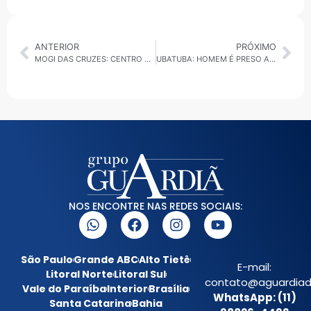
ANTERIOR
PRÓXIMO
MOGI DAS CRUZES: CENTRO DE CONTROLE DE ZOONOSES REALIZA CASTRAÇÃO DE GATOS EM ÁREA COM TRANAMISSÃO ATIVA ESPOROTRICOSE
UBATUBA: HOMEM É PRESO APÓS TENTATIVA DE ASSALTO NA PRAIA DO TENÓRIO
NOS ENCONTRE NAS REDES SOCIAIS:
São Paulo
Grande ABC
Alto Tietê
E-mail:
Litoral Norte
Litoral Sul
contato@aguardiada
Vale do Paraíba
Interior
Brasília
WhatsApp: (11)
Santa Catarina
Bahia