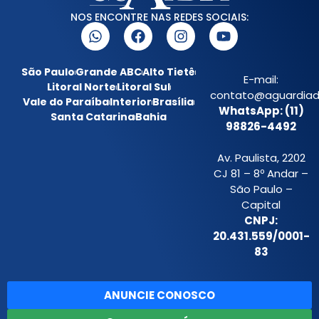
NOS ENCONTRE NAS REDES SOCIAIS:
São Paulo
Grande ABC
Alto Tietê
E-mail:
Litoral Norte
Litoral Sul
contato@aguardiada
Vale do Paraíba
Interior
Brasília
WhatsApp: (11)
Santa Catarina
Bahia
98826-4492
Av. Paulista, 2202
CJ 81 – 8º Andar –
São Paulo –
Capital
CNPJ:
20.431.559/0001-
83
ANUNCIE CONOSCO