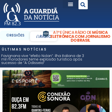
A 1ª E ÚNICA RÁDIO DE
MÚSICA
REGIÕES
ELETRÔNICA COM JORNALISMO
RÁDIO
DO BRASIL
ÚLTIMAS NOTÍCIAS
Favignana vive “efeito Nolan”: ilha italiana de 3
mil moradores teme explosão turística após
sucesso de “A Odisseia”