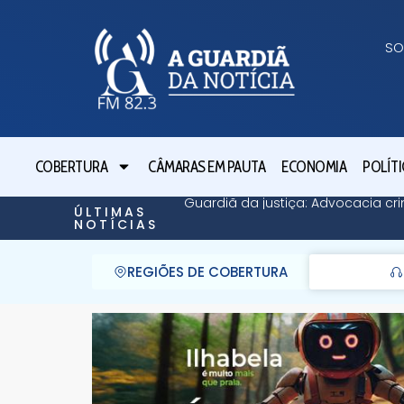
SO
COBERTURA
CÂMARAS EM PAUTA
ECONOMIA
POLÍTI
Guardiã da justiça: Advocacia cri
ÚLTIMAS
NOTÍCIAS
REGIÕES DE COBERTURA