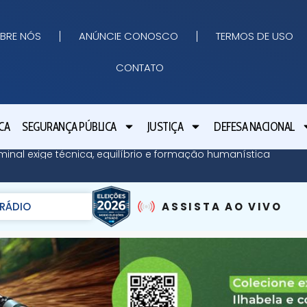
BRE NÓS
ANÚNCIE CONOSCO
TERMOS DE USO
CONTATO
CA
SEGURANÇA PÚBLICA
JUSTIÇA
DEFESA NACIONAL
minal exige técnica, equilíbrio e formação humanística
RÁDIO
ASSISTA AO VIVO