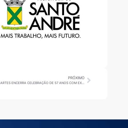
PRÓXIMO
SÃO CAETANO DO SUL: FUNDAÇÃO DAS ARTES ENCERRA CELEBRAÇÃO DE 57 ANOS COM EXPRESSIVA PARTICIPAÇÃO DO PÚBLICO