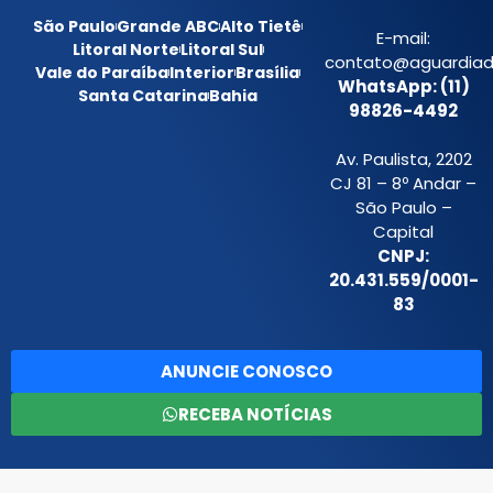
São Paulo
Grande ABC
Alto Tietê
E-mail:
Litoral Norte
Litoral Sul
contato@aguardiada
Vale do Paraíba
Interior
Brasília
WhatsApp: (11)
Santa Catarina
Bahia
98826-4492
Av. Paulista, 2202
CJ 81 – 8º Andar –
São Paulo –
Capital
CNPJ:
20.431.559/0001-
83
ANUNCIE CONOSCO
RECEBA NOTÍCIAS