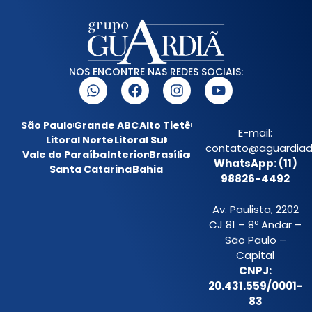
NOS ENCONTRE NAS REDES SOCIAIS:
São Paulo
Grande ABC
Alto Tietê
E-mail:
Litoral Norte
Litoral Sul
contato@aguardiada
Vale do Paraíba
Interior
Brasília
WhatsApp: (11)
Santa Catarina
Bahia
98826-4492
Av. Paulista, 2202
CJ 81 – 8º Andar –
São Paulo –
Capital
CNPJ:
20.431.559/0001-
83