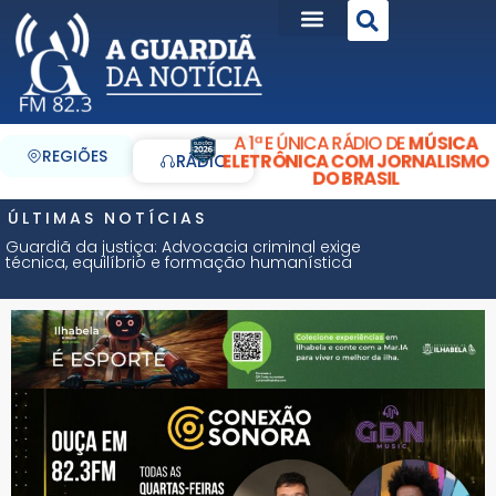
A 1ª E ÚNICA RÁDIO DE
MÚSICA
REGIÕES
ELETRÔNICA COM JORNALISMO
RÁDIO
DO BRASIL
ÚLTIMAS NOTÍCIAS
Guardiã da justiça: Advocacia criminal exige
técnica, equilíbrio e formação humanística