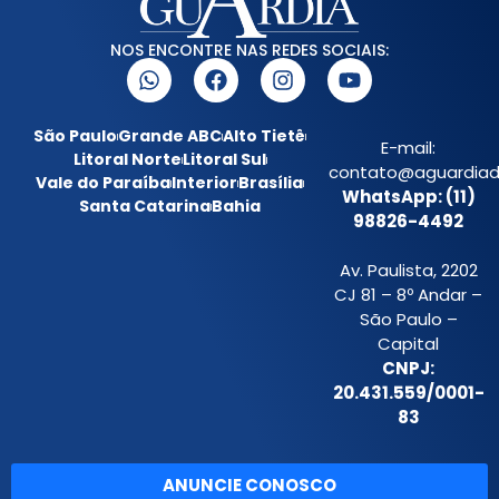
NOS ENCONTRE NAS REDES SOCIAIS:
São Paulo
Grande ABC
Alto Tietê
E-mail:
Litoral Norte
Litoral Sul
contato@aguardiada
Vale do Paraíba
Interior
Brasília
WhatsApp: (11)
Santa Catarina
Bahia
98826-4492
Av. Paulista, 2202
CJ 81 – 8º Andar –
São Paulo –
Capital
CNPJ:
20.431.559/0001-
83
ANUNCIE CONOSCO