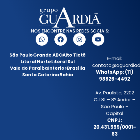
NOS ENCONTRE NAS REDES SOCIAIS:
São Paulo
Grande ABC
Alto Tietê
E-mail:
Litoral Norte
Litoral Sul
contato@aguardiada
Vale do Paraíba
Interior
Brasília
WhatsApp: (11)
Santa Catarina
Bahia
98826-4492
Av. Paulista, 2202
CJ 81 – 8º Andar –
São Paulo –
Capital
CNPJ:
20.431.559/0001-
83