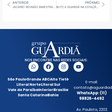
ANTERIOR
PRÓXIMO
JACAREÍ: REUNIÃO BIMESTRAL DAS FORÇAS DE SEGURANÇA DEFINE ESTRATÉGIAS PARA REDUZIR VIOLÊNCIA NAS ESCOLAS
BLITZ A GUARDIÃ NA ESTAÇÃO DA CPTM EM SANTO ANDRÉ DISTRIBUI JORNAL GRATUITO COM INFORMAÇÕES SOBRE EMPREGABILIDADE E INVESTIMENTOS DO ESTADO
NOS ENCONTRE NAS REDES SOCIAIS:
São Paulo
Grande ABC
Alto Tietê
E-mail:
Litoral Norte
Litoral Sul
contato@aguardiada
Vale do Paraíba
Interior
Brasília
WhatsApp: (11)
Santa Catarina
Bahia
98826-4492
Av. Paulista, 2202