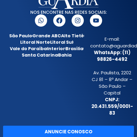
NOS ENCONTRE NAS REDES SOCIAIS:
São Paulo
Grande ABC
Alto Tietê
E-mail:
Litoral Norte
Litoral Sul
contato@aguardiada
Vale do Paraíba
Interior
Brasília
WhatsApp: (11)
Santa Catarina
Bahia
98826-4492
Av. Paulista, 2202
CJ 81 – 8º Andar –
São Paulo –
Capital
CNPJ:
20.431.559/0001-
83
ANUNCIE CONOSCO