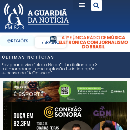
A 1ª E ÚNICA RÁDIO DE
MÚSICA
REGIÕES
ELETRÔNICA COM JORNALISMO
RÁDIO
DO BRASIL
ÚLTIMAS NOTÍCIAS
Favignana vive “efeito Nolan”: ilha italiana de 3
mil moradores teme explosão turística após
sucesso de “A Odisseia”