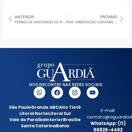
ANTERIOR
PRÓXIMO
FERRAZ DE VASCONCELOS: PROGRAMA “FERRAZ MAIS VERDE” DOA MUDAS GRATUITAMENTE À POPULAÇÃO
POÁ: ORIENTAÇÃO CONTÁBIL E JURÍDICA É OFERECIDA GRATUITAMENTE A COMERCIANTES EM PARCERIA COM O SINCOMÉRCIO
NOS ENCONTRE NAS REDES SOCIAIS:
São Paulo
Grande ABC
Alto Tietê
E-mail:
Litoral Norte
Litoral Sul
contato@aguardiada
Vale do Paraíba
Interior
Brasília
WhatsApp: (11)
Santa Catarina
Bahia
98826-4492