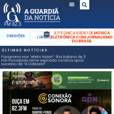
A 1ª E ÚNICA RÁDIO DE
MÚSICA
REGIÕES
ELETRÔNICA COM JORNALISMO
RÁDIO
DO BRASIL
ÚLTIMAS NOTÍCIAS
Favignana vive “efeito Nolan”: ilha italiana de 3
mil moradores teme explosão turística após
sucesso de “A Odisseia”