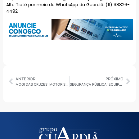
Alto Tietê por meio do WhatsApp da Guardiã: (11) 98826-
4492
ANTERIOR
PRÓXIMO
MOGI DAS CRUZES: MOTORISTAS COM DEFICIÊNCIA TERÃO NOVAS REGRAS PARA BENEFICIAR A CATEGORIA
SEGURANÇA PÚBLICA: EQUIPES DO DHPP PRENDEM HOMEM SUSPEITO DE ENVOLVIMENTO COM A MORTE DA TORCEDORA PALMEIRENSE GABRIELA ANELLI