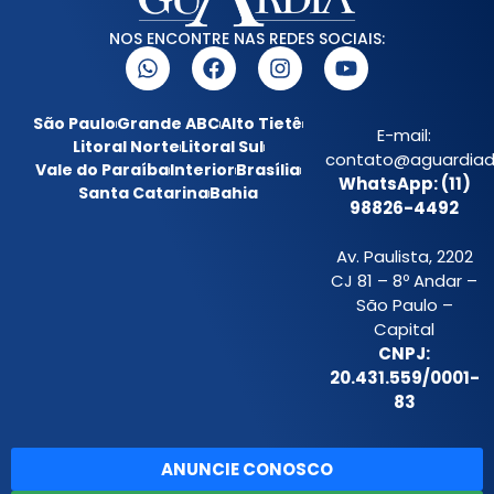
NOS ENCONTRE NAS REDES SOCIAIS:
São Paulo
Grande ABC
Alto Tietê
E-mail:
Litoral Norte
Litoral Sul
contato@aguardiada
Vale do Paraíba
Interior
Brasília
WhatsApp: (11)
Santa Catarina
Bahia
98826-4492
Av. Paulista, 2202
CJ 81 – 8º Andar –
São Paulo –
Capital
CNPJ:
20.431.559/0001-
83
ANUNCIE CONOSCO