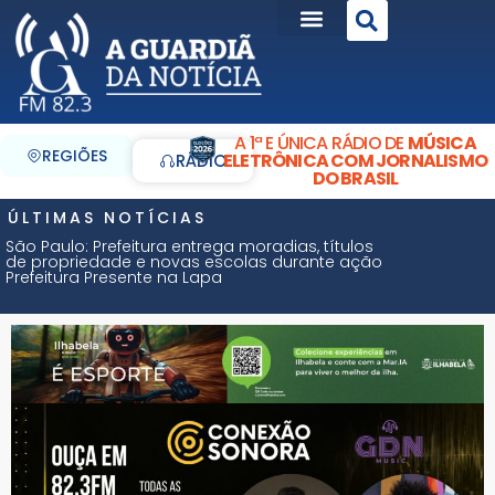
A 1ª E ÚNICA RÁDIO DE
MÚSICA
REGIÕES
ELETRÔNICA COM JORNALISMO
RÁDIO
DO BRASIL
ÚLTIMAS NOTÍCIAS
São Paulo: Prefeitura entrega moradias, títulos
de propriedade e novas escolas durante ação
Prefeitura Presente na Lapa