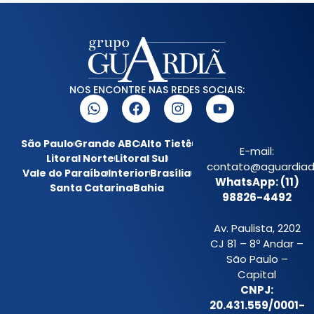
NOS ENCONTRE NAS REDES SOCIAIS:
São Paulo
Grande ABC
Alto Tietê
E-mail:
Litoral Norte
Litoral Sul
contato@aguardiada
Vale do Paraíba
Interior
Brasília
WhatsApp: (11)
Santa Catarina
Bahia
98826-4492
Av. Paulista, 2202
CJ 81 – 8º Andar –
São Paulo –
Capital
CNPJ:
20.431.559/0001-