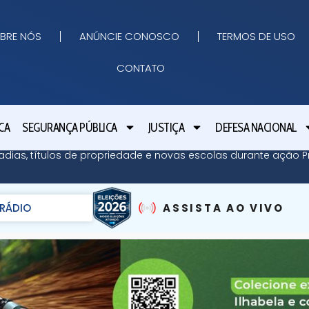
BRE NÓS
ANÚNCIE CONOSCO
TERMOS DE USO
CONTATO
CA
SEGURANÇA PÚBLICA
JUSTIÇA
DEFESA NACIONAL
adias, títulos de propriedade e novas escolas durante ação Pr
RÁDIO
ASSISTA AO VIVO