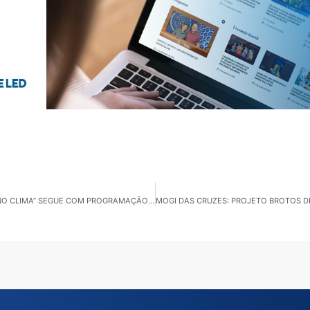
UBATUBA: MESMO COM SÁBADO NUBLADO, “VERÃO NO CLIMA” SEGUE COM PROGRAMAÇÃO NO PEREQUÊ-AÇU