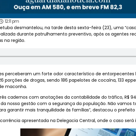
12:11 pm
cetuba desmantelou, na tarde desta sexta-feira (23), uma “ca
i realizada durante patrulhamento preventivo, após os agente
s na região.
tes perceberam um forte odor característico de entorpecentes 
 porções de drogas, sendo 186 papelotes de cocaína, 133 eppend
s de maconha.
rês cadernos com anotações da contabilidade do tráfico, R$ 9
 da nossa gestão com a segurança da população. Não vamos tol
ara garantir mais tranquilidade às famílias”, destacou o prefeit
ocorrência apresentada na Delegacia Central, onde o caso será 