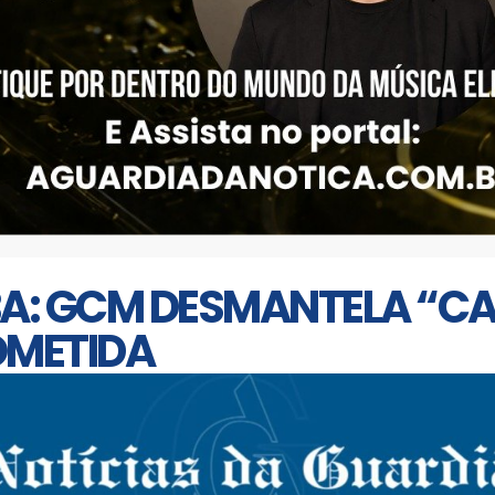
A: GCM DESMANTELA “C
OMETIDA